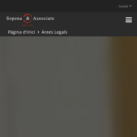
Català
Pàgina d'inici
Àrees Legals