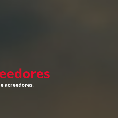
reedores
de acreedores
.