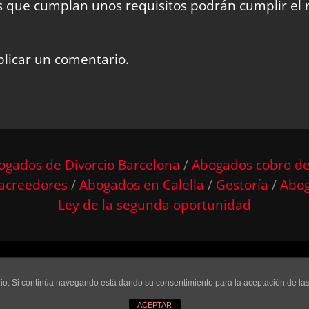
 que cumplan unos requisitos podrán cumplir el re
licar un comentario.
ogados de Divorcio Barcelona
/
Abogados cobro d
acreedores
/
Abogados en Calella
/
Gestoría
/
Abog
Ley de la segunda oportunidad
os derechos reservados, Sopena & Associats / Di
uario. Si continúa navegando está dando su consentimiento para la aceptación de l
ACEPTAR