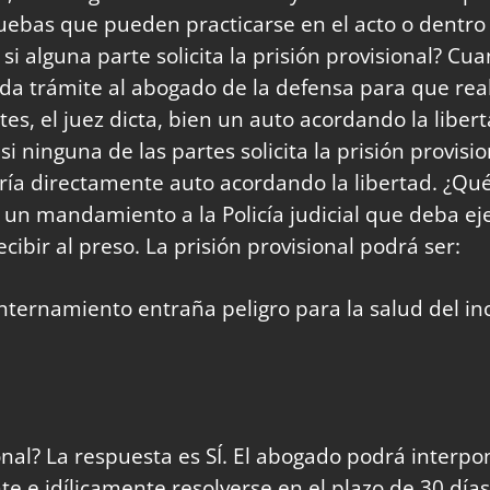
ebas que pueden practicarse en el acto o dentro d
si alguna parte solicita la prisión provisional? Cua
 se da trámite al abogado de la defensa para que rea
tes, el juez dicta, bien un auto acordando la liber
i ninguna de las partes solicita la prisión provisio
aría directamente auto acordando la libertad. ¿Qué
á un mandamiento a la Policía judicial que deba ej
ibir al preso. La prisión provisional podrá ser:
 internamiento entraña peligro para la salud del i
onal? La respuesta es SÍ. El abogado podrá interpo
e e idílicamente resolverse en el plazo de 30 días